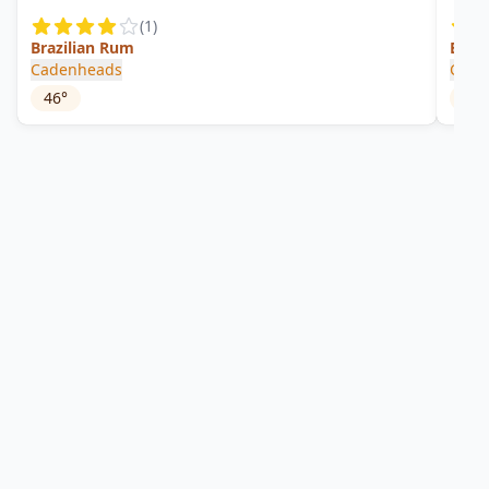
(
1
)
Brazilian Rum
Braz
Cadenheads
Cade
46
°
40
°