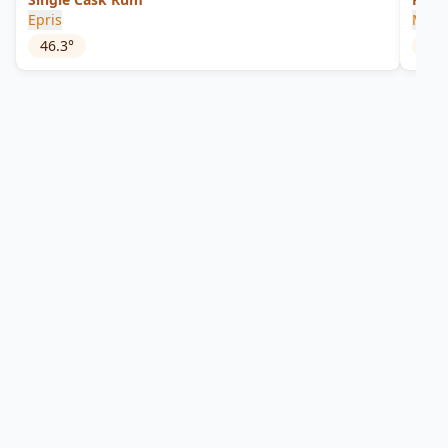
Epris
Mang
46.3
°
40
°