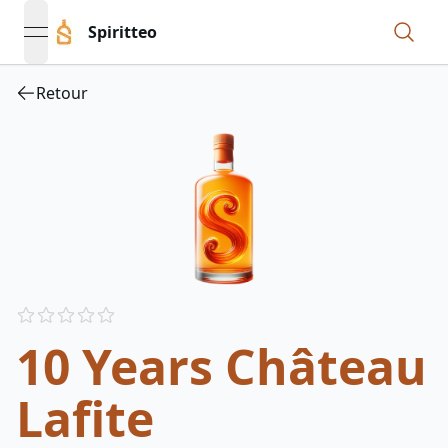
Spiritteo
open navigation menu
Retour
Reviews
out of 5 stars
10 Years Château
Lafite