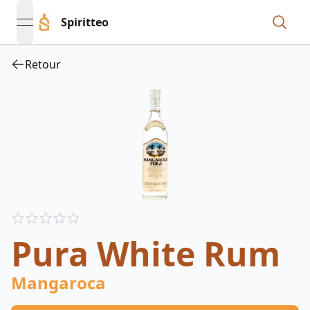
Spiritteo
open navigation menu
Retour
Reviews
out of 5 stars
Pura White Rum
Mangaroca