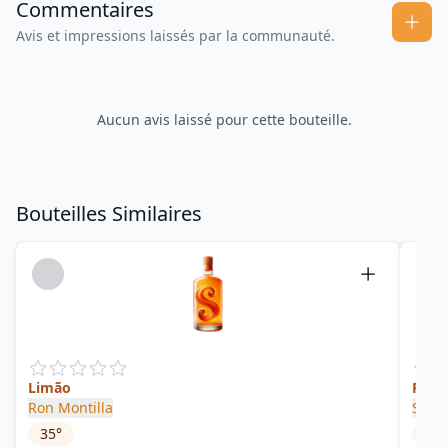
Commentaires
Avis et impressions laissés par la communauté.
Aucun avis laissé pour cette bouteille.
Bouteilles Similaires
Limão
Rum 
Ron Montilla
Sama
35
°
45
°