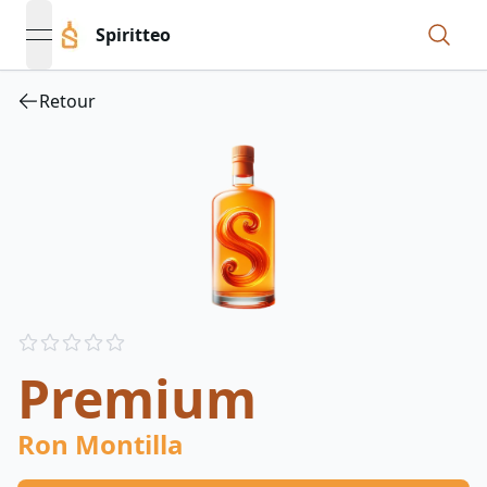
Spiritteo
open navigation menu
Retour
Reviews
out of 5 stars
Premium
Ron Montilla