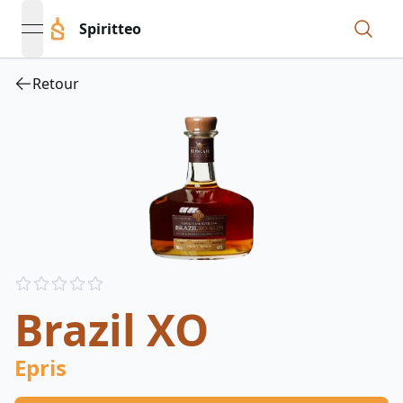
Spiritteo
open navigation menu
Retour
Reviews
out of 5 stars
Brazil XO
Epris