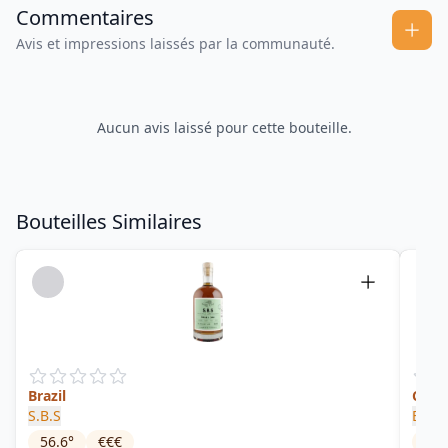
Commentaires
Avis et impressions laissés par la communauté.
Aucun avis laissé pour cette bouteille.
Bouteilles Similaires
Brazil
Cacha
S.B.S
Enge
56.6
°
€€€
42
°