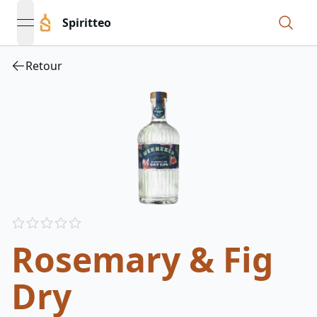
Spiritteo
open navigation menu
Retour
Reviews
out of 5 stars
Rosemary & Fig
Dry