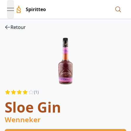
Spiritteo
open navigation menu
Retour
Reviews
(
1
)
4
out of 5 stars
Sloe Gin
Wenneker