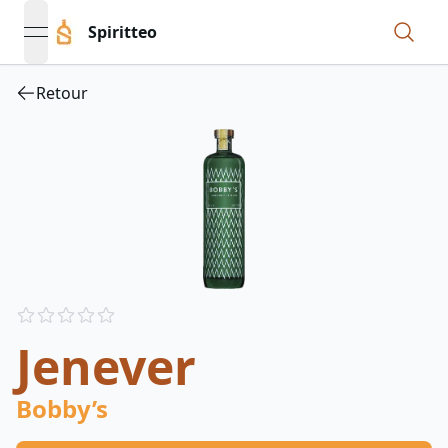
Spiritteo
open navigation menu
Retour
Reviews
out of 5 stars
Jenever
Bobby’s