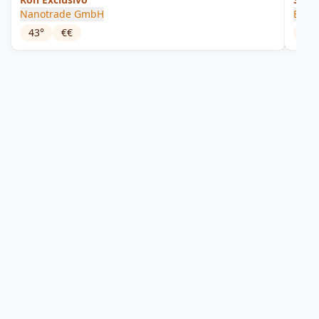
Nanotrade GmbH
Epris
43
°
€€
46.