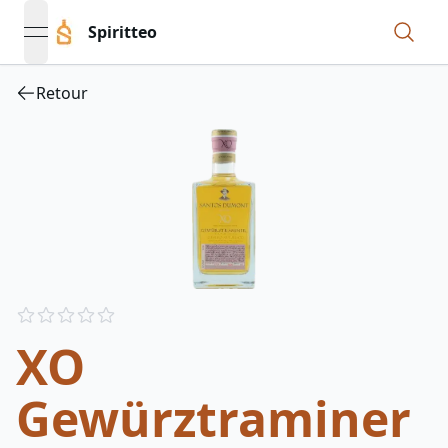
Spiritteo
open navigation menu
Retour
Reviews
out of 5 stars
XO
Gewürztraminer