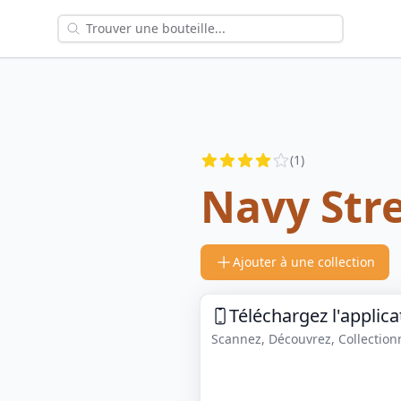
Reviews
(
1
)
4
out of 5 stars
Navy Str
Ajouter à une collection
Téléchargez l'applica
Scannez, Découvrez, Collectionne