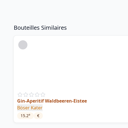
Bouteilles Similaires
Gin-Aperitif Waldbeeren-Eistee
Böser Kater
15.2
°
€