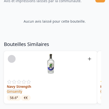
Avis et impressions laissés par la communauté.
Aucun avis laissé pour cette bouteille.
Bouteilles Similaires
Navy Strength
Heid
Ginsanity
Gin L
58.6
°
€€
40
°