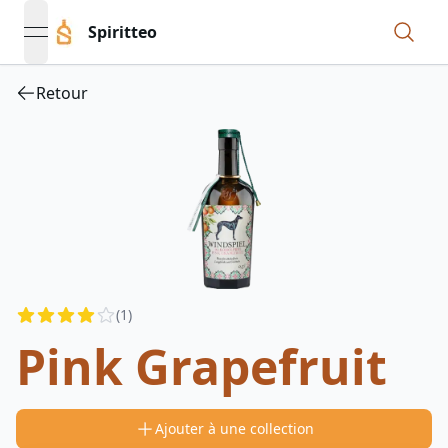
Spiritteo
open navigation menu
Retour
Reviews
(
1
)
4
out of 5 stars
Pink Grapefruit
Ajouter à une collection