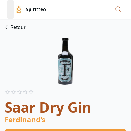
Spiritteo
open navigation menu
Retour
Reviews
out of 5 stars
Saar Dry Gin
Ferdinand's