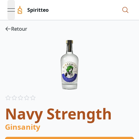
Spiritteo
open navigation menu
Retour
Reviews
out of 5 stars
Navy Strength
Ginsanity