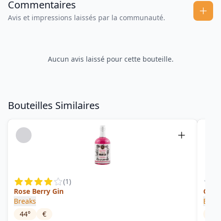
Commentaires
Avis et impressions laissés par la communauté.
Aucun avis laissé pour cette bouteille.
Bouteilles Similaires
(
1
)
Rose Berry Gin
Gin-A
Breaks
Böser
44
°
€
15.