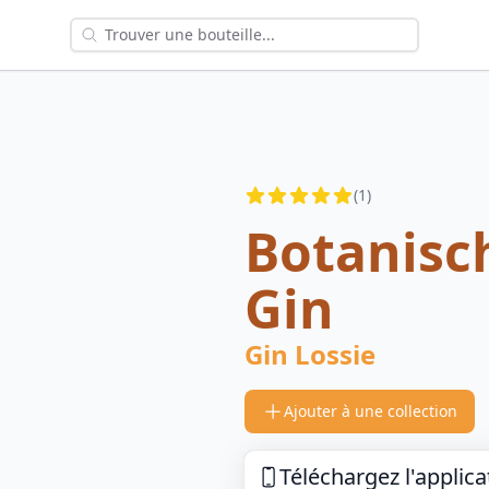
Reviews
(
1
)
4.5
out of 5 stars
Botanisc
Gin
Gin Lossie
Ajouter à une collection
Téléchargez l'applica