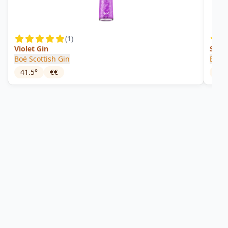
(
1
)
Violet Gin
Seren
Boë Scottish Gin
Eden 
41.5
°
€€
40
°