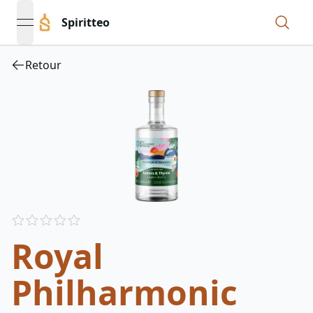
Spiritteo
open navigation menu
Retour
Reviews
out of 5 stars
Royal
Philharmonic