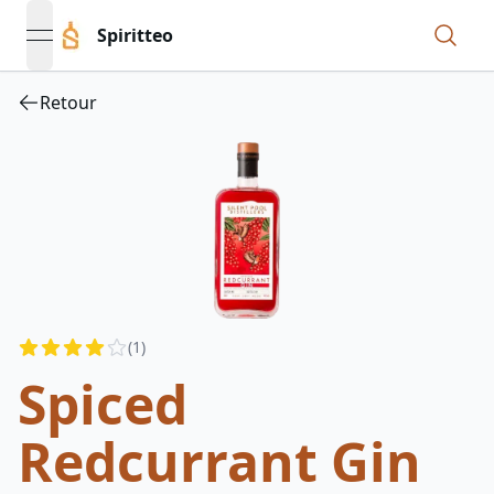
Spiritteo
open navigation menu
Retour
Reviews
(
1
)
3.5
out of 5 stars
Spiced
Redcurrant Gin