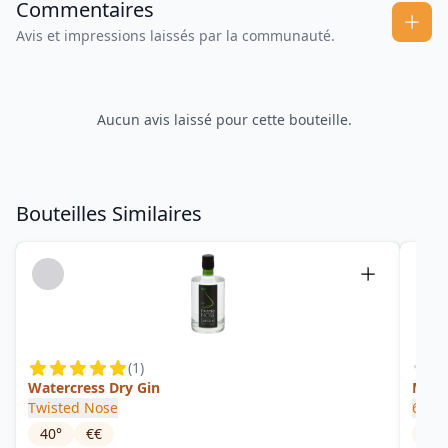
Commentaires
Avis et impressions laissés par la communauté.
Aucun avis laissé pour cette bouteille.
Bouteilles Similaires
(
1
)
Watercress Dry Gin
Mang
Twisted Nose
6 O'C
40
°
€€
40
°