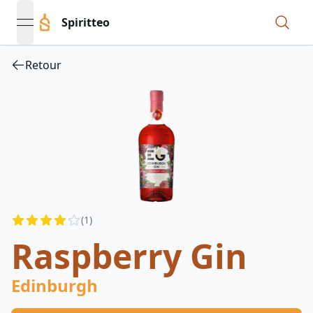
Spiritteo
open navigation menu
Retour
Reviews
(
1
)
4
out of 5 stars
Raspberry Gin
Edinburgh