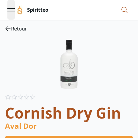
Spiritteo
open navigation menu
Retour
Reviews
out of 5 stars
Cornish Dry Gin
Aval Dor