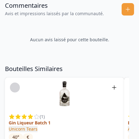
Commentaires
Avis et impressions laissés par la communauté.
Aucun avis laissé pour cette bouteille.
Bouteilles Similaires
(
1
)
Gin Liqueur Batch 1
Bath
Unicorn Tears
Ablef
40
°
€
57
°