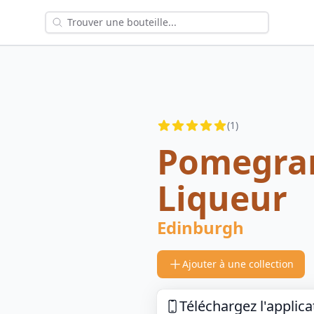
Reviews
(
1
)
4.5
out of 5 stars
Pomegran
Liqueur
Edinburgh
Ajouter à une collection
Téléchargez l'applica