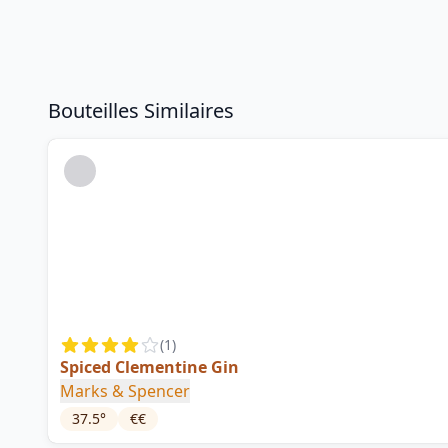
Bouteilles Similaires
(
1
)
Spiced Clementine Gin
Marks & Spencer
37.5
°
€€