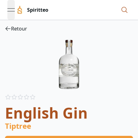
Spiritteo
open navigation menu
Retour
Reviews
out of 5 stars
English Gin
Tiptree