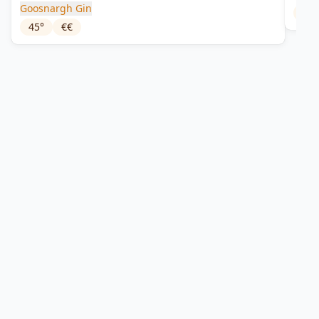
Goosnargh Gin
41.
45
°
€€