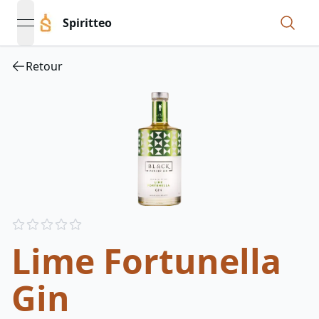
Spiritteo
open navigation menu
Retour
Reviews
out of 5 stars
Lime Fortunella
Gin