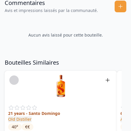
Commentaires
Avis et impressions laissés par la communauté.
Aucun avis laissé pour cette bouteille.
Bouteilles Similaires
21 years - Santo Domingo
6 ans
Old Distiller
Ango
40
°
€€
46.