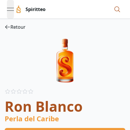
Spiritteo
open navigation menu
Retour
Reviews
out of 5 stars
Ron Blanco
Perla del Caribe