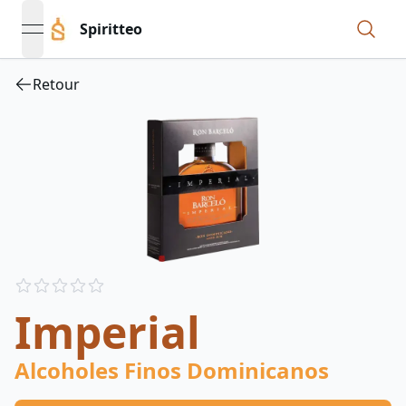
Spiritteo
open navigation menu
Retour
Reviews
out of 5 stars
Imperial
Alcoholes Finos Dominicanos