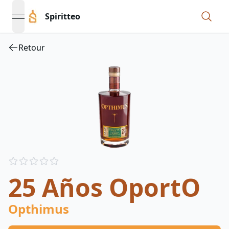
Spiritteo
open navigation menu
Retour
Reviews
out of 5 stars
25 Años OportO
Opthimus