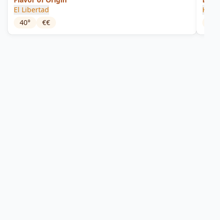
El Libertad
Kiss
40
°
€€
45
°