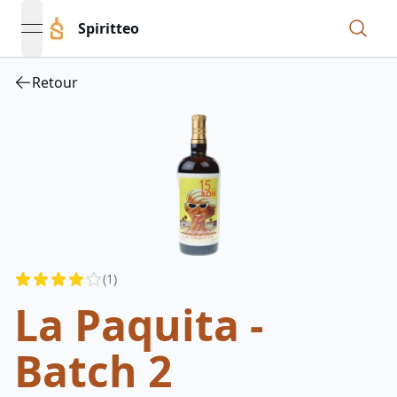
Spiritteo
open navigation menu
Retour
Reviews
(
1
)
3.5
out of 5 stars
La Paquita -
Batch 2