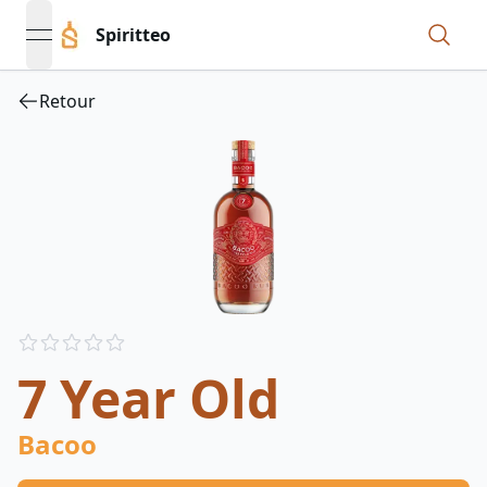
Spiritteo
open navigation menu
Retour
Reviews
out of 5 stars
7 Year Old
Bacoo