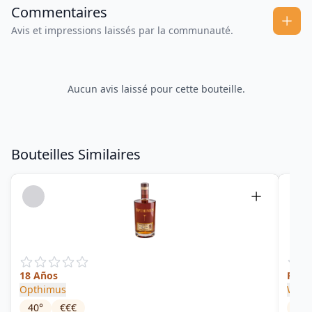
Commentaires
Avis et impressions laissés par la communauté.
Aucun avis laissé pour cette bouteille.
Bouteilles Similaires
18 Años
Prest
Opthimus
Wols
40
°
€€€
40
°