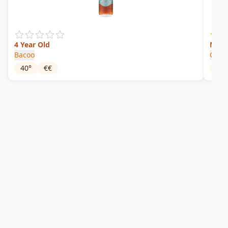
4 Year Old
Malt
Bacoo
Cañe
40
°
€€
43
°