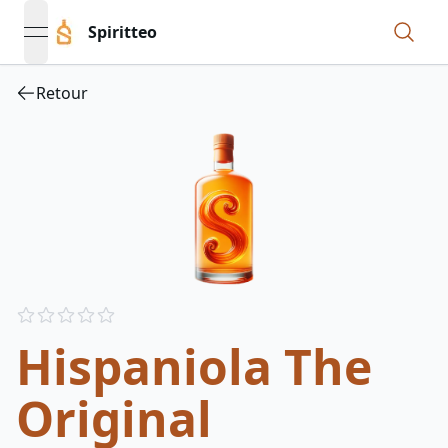
Spiritteo
open navigation menu
Retour
Reviews
out of 5 stars
Hispaniola The
Original