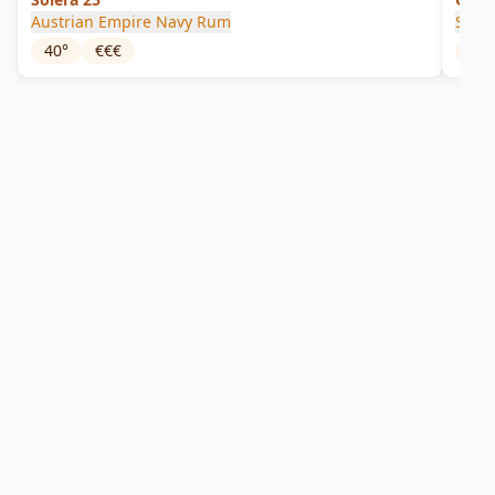
Austrian Empire Navy Rum
Stei
40
°
€€€
40
°