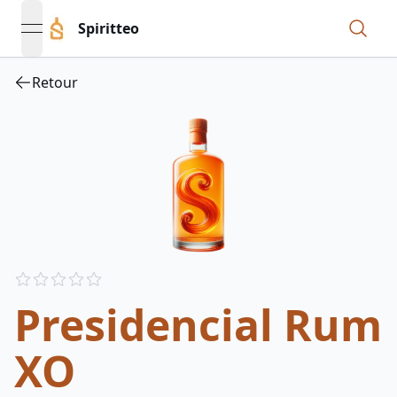
Spiritteo
open navigation menu
Retour
Reviews
out of 5 stars
Presidencial Rum
XO