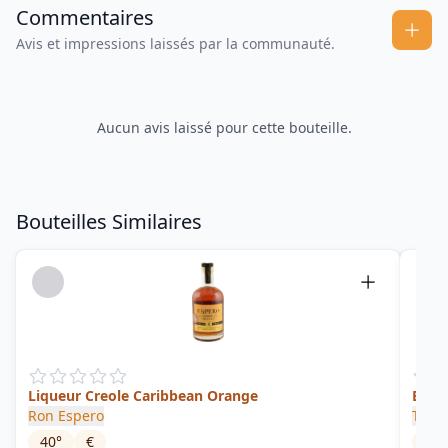
Commentaires
Avis et impressions laissés par la communauté.
Aucun avis laissé pour cette bouteille.
Bouteilles Similaires
Liqueur Creole Caribbean Orange
Ed. 0
Ron Espero
Tres
40
°
€
63.