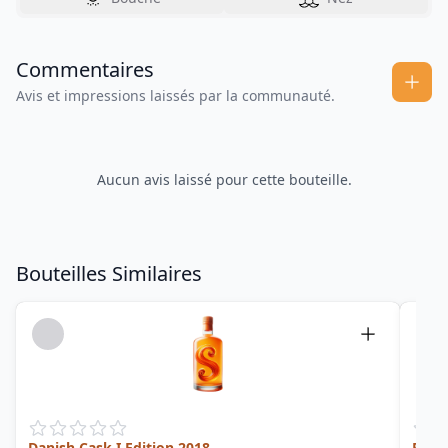
Commentaires
Avis et impressions laissés par la communauté.
Aucun avis laissé pour cette bouteille.
Bouteilles Similaires
Danish Cask I Edition 2018
Famil