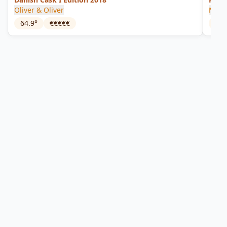
Oliver & Oliver
Maco
64.9
°
€€€€€
37.