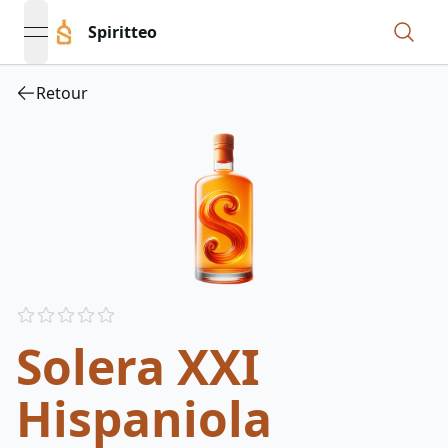
Spiritteo
open navigation menu
Retour
Reviews
out of 5 stars
Solera XXI
Hispaniola