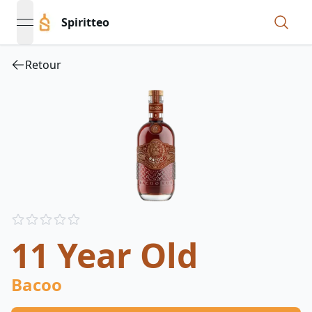
Spiritteo
open navigation menu
Retour
Reviews
out of 5 stars
11 Year Old
Bacoo