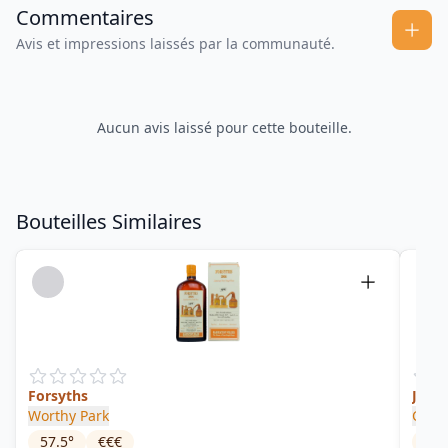
Commentaires
Avis et impressions laissés par la communauté.
Aucun avis laissé pour cette bouteille.
Bouteilles Similaires
Forsyths
Jamai
Worthy Park
Comp
57.5
°
€€€
55
°