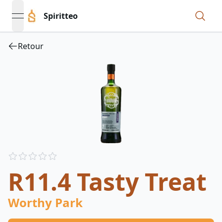
Spiritteo
open navigation menu
Retour
Reviews
out of 5 stars
R11.4 Tasty Treat
Worthy Park