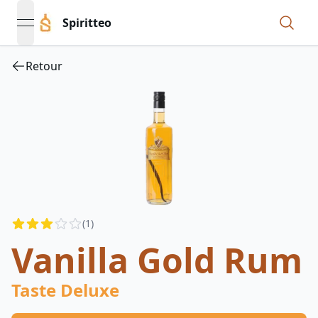
Spiritteo
open navigation menu
Retour
Reviews
(
1
)
3
out of 5 stars
Vanilla Gold Rum
Taste Deluxe