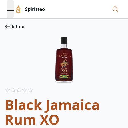
Spiritteo
open navigation menu
Retour
Reviews
out of 5 stars
Black Jamaica
Rum XO