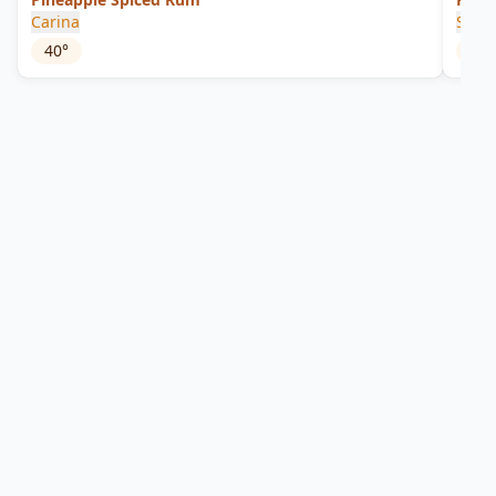
Carina
Silve
40
°
50
°