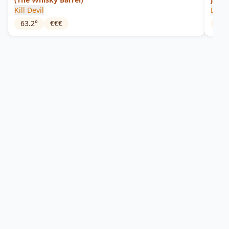
Kill Devil
Long
63.2
°
€€€
40
°