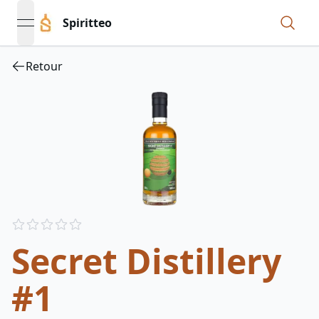
Spiritteo
open navigation menu
Retour
Reviews
out of 5 stars
Secret Distillery
#1