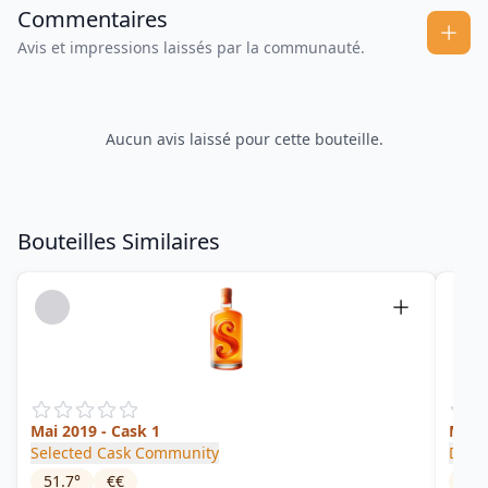
Commentaires
Avis et impressions laissés par la communauté.
Aucun avis laissé pour cette bouteille.
Bouteilles Similaires
Mai 2019 - Cask 1
Mill
Selected Cask Community
Depa
51.7
°
€€
45
°