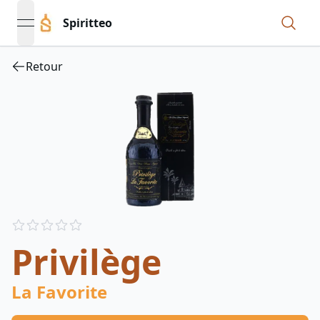
Spiritteo
open navigation menu
Retour
Reviews
out of 5 stars
Privilège
La Favorite