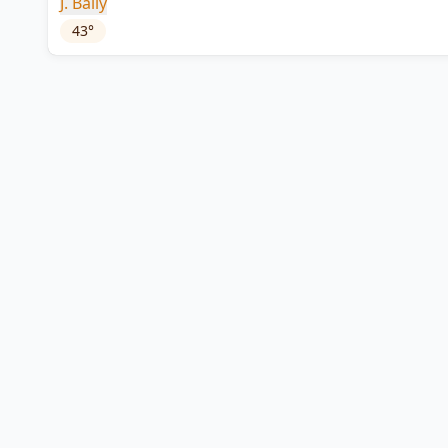
J. Bally
43
°