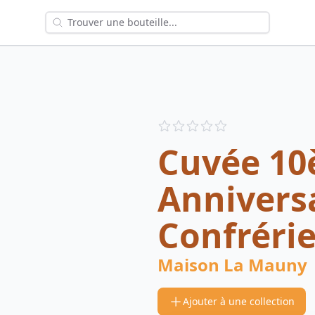
Reviews
out of 5 stars
Cuvée 1
Anniversa
Confréri
Maison La Mauny
Ajouter à une collection