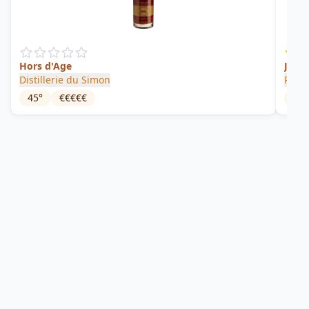
Hors d'Age
Jard
Distillerie du Simon
Rhum
45
°
€€€€€
53.