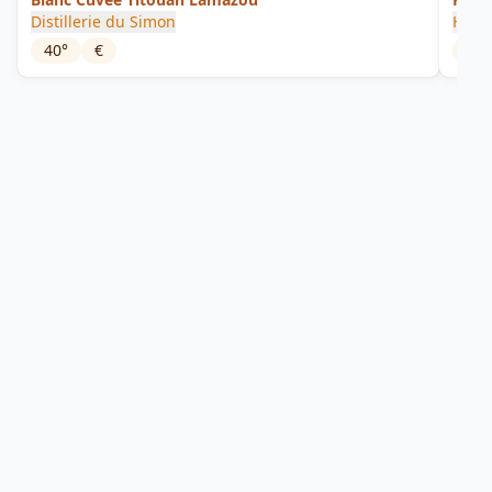
Distillerie du Simon
Habit
40
°
€
45
°