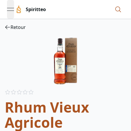
Spiritteo
open navigation menu
Retour
Reviews
out of 5 stars
Rhum Vieux
Agricole