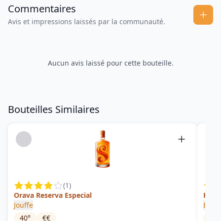
Commentaires
Avis et impressions laissés par la communauté.
Aucun avis laissé pour cette bouteille.
Bouteilles Similaires
(
1
)
Orava Reserva Especial
Reser
Jouffe
Baor
40
°
€€
0
°