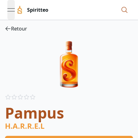
Spiritteo
open navigation menu
Retour
Reviews
out of 5 stars
Pampus
H.A.R.R.E.L