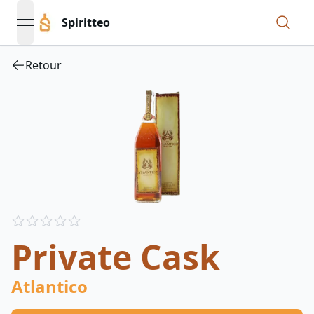
Spiritteo
open navigation menu
Retour
Reviews
out of 5 stars
Private Cask
Atlantico