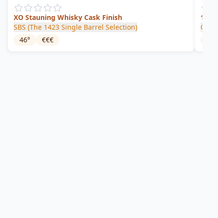
XO Stauning Whisky Cask Finish
15 A
SBS (The 1423 Single Barrel Selection)
Opth
46
°
€€€
43
°