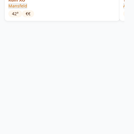
Mansfeld
Alnw
42
°
€€
43
°