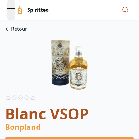
Spiritteo
open navigation menu
Retour
Reviews
out of 5 stars
Blanc VSOP
Bonpland