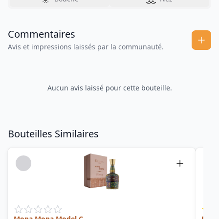
Commentaires
Avis et impressions laissés par la communauté.
Aucun avis laissé pour cette bouteille.
Bouteilles Similaires
Mopa Mopa Model C
Pana