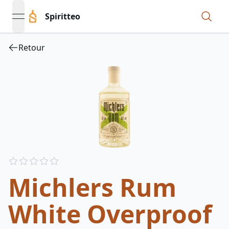
Spiritteo
open navigation menu
Retour
Reviews
out of 5 stars
Michlers Rum
White Overproof