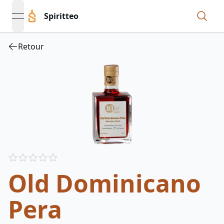
Spiritteo
open navigation menu
Retour
Reviews
out of 5 stars
Old Dominicano
Pera