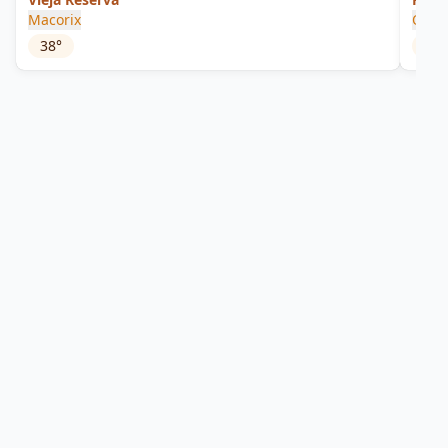
Macorix
Olive
38
°
25
°