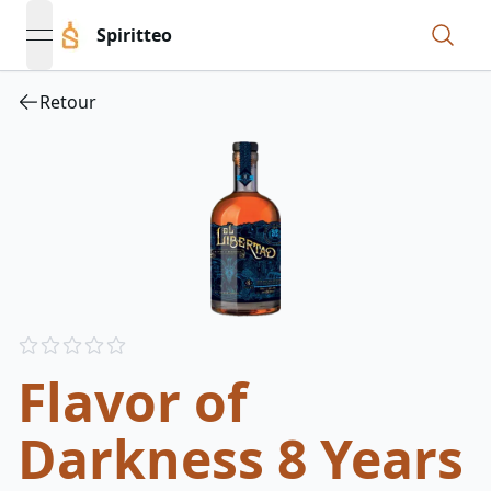
Spiritteo
open navigation menu
Retour
Reviews
out of 5 stars
Flavor of
Darkness 8 Years