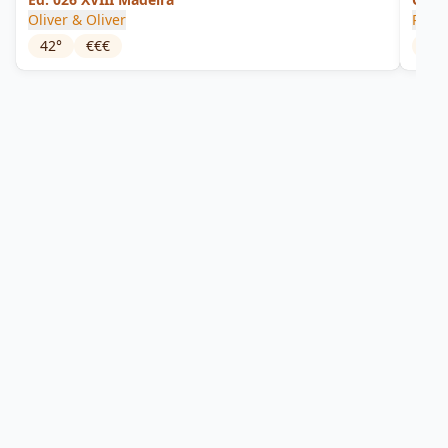
Oliver & Oliver
Ron 
42
°
€€€
40
°