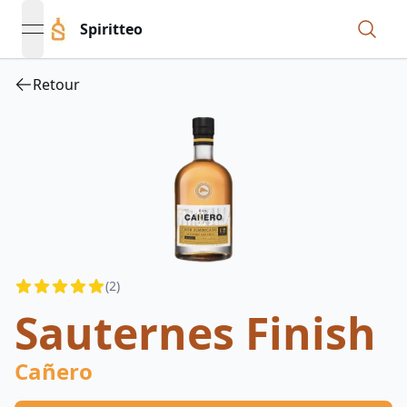
Spiritteo
open navigation menu
Retour
Reviews
(
2
)
4.3
out of 5 stars
Sauternes Finish
Cañero