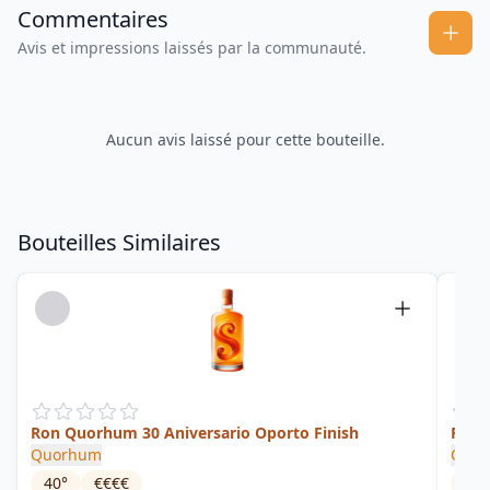
Commentaires
Avis et impressions laissés par la communauté.
Aucun avis laissé pour cette bouteille.
Bouteilles Similaires
Ron Quorhum 30 Aniversario Oporto Finish
Ron 
Quorhum
Quo
40
°
€€€€
42
°