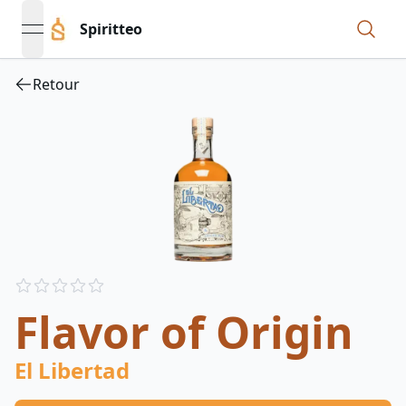
Spiritteo
open navigation menu
Retour
Reviews
out of 5 stars
Flavor of Origin
El Libertad