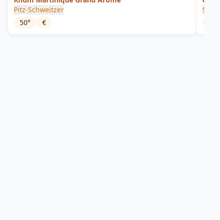
Pitz-Schweitzer
Saint
50
°
€
42
°